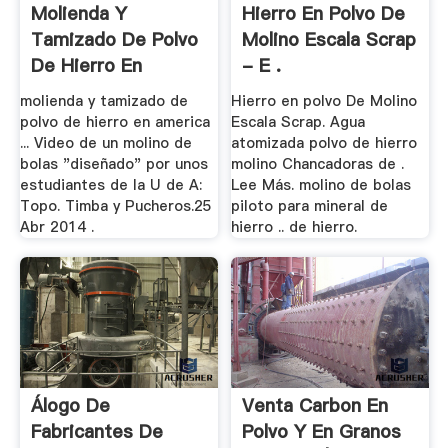
Molienda Y
Hierro En Polvo De
Tamizado De Polvo
Molino Escala Scrap
De Hierro En
- E .
America
molienda y tamizado de
Hierro en polvo De Molino
polvo de hierro en america
Escala Scrap. Agua
... Video de un molino de
atomizada polvo de hierro
bolas "diseñado" por unos
molino Chancadoras de .
estudiantes de la U de A:
Lee Más. molino de bolas
Topo. Timba y Pucheros.25
piloto para mineral de
Abr 2014 .
hierro .. de hierro.
Álogo De
Venta Carbon En
Fabricantes De
Polvo Y En Granos