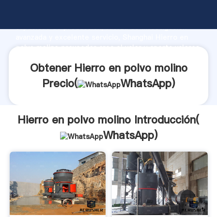
Hierro en polvo molino fabricante Agarrando fuerte
capacidad de producción, fuerza de investigación
avanzada y excelente servicio, Shanghai Hierro en
polvo molino proveedor crea el valor y aporta valores
a todos los clientes.
Obtener Hierro en polvo molino
Precio(
WhatsApp
)
Hierro en polvo molino Introducción(
WhatsApp
)