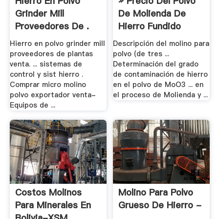
Hierro En Polvo
» Precio Del Polvo
Grinder Mill
De Molienda De
Proveedores De .
Hierro Fundido
Hierro en polvo grinder mill
Descripción del molino para
proveedores de plantas
polvo (de tres ...
venta. ... sistemas de
Determinación del grado
control y sist hierro .
de contaminación de hierro
Comprar micro molino
en el polvo de MoO3 ... en
polvo exportador venta-
el proceso de Molienda y ...
Equipos de ...
Costos Molinos
Molino Para Polvo
Para Minerales En
Grueso De Hierro -
Bolivia-XSM .
.