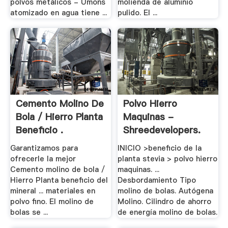
polvos metálicos - Umons
molienda de aluminio
atomizado en agua tiene ...
pulido. El ...
Cemento Molino De
Polvo Hierro
Bola / Hierro Planta
Maquinas -
Beneficio .
Shreedevelopers.
Garantizamos para
INICIO >beneficio de la
ofrecerle la mejor
planta stevia > polvo hierro
Cemento molino de bola /
maquinas. ...
Hierro Planta beneficio del
Desbordamiento Tipo
mineral ... materiales en
molino de bolas. Autógena
polvo fino. El molino de
Molino. Cilindro de ahorro
bolas se ...
de energía molino de bolas.