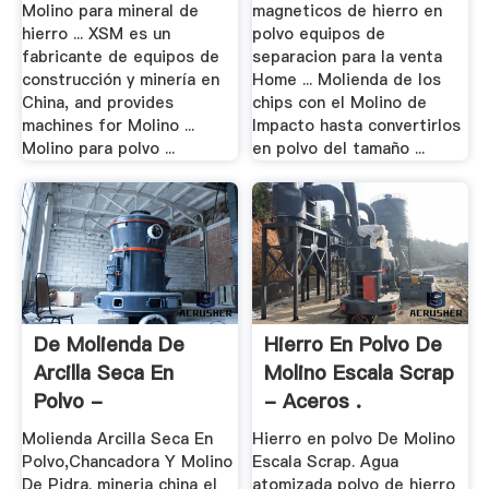
Molino para mineral de
magneticos de hierro en
hierro ... XSM es un
polvo equipos de
fabricante de equipos de
separacion para la venta
construcción y minería en
Home ... Molienda de los
China, and provides
chips con el Molino de
machines for Molino ...
Impacto hasta convertirlos
Molino para polvo ...
en polvo del tamaño ...
De Molienda De
Hierro En Polvo De
Arcilla Seca En
Molino Escala Scrap
Polvo -
- Aceros .
Linchong.xyz
Molienda Arcilla Seca En
Hierro en polvo De Molino
Polvo,Chancadora Y Molino
Escala Scrap. Agua
De Pidra. mineria china el
atomizada polvo de hierro