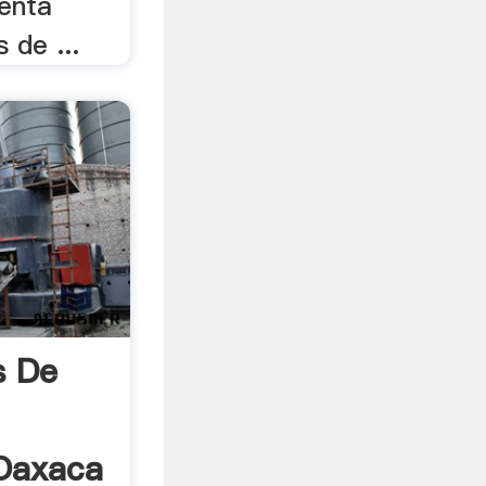
enta
 de ...
s De
Oaxaca