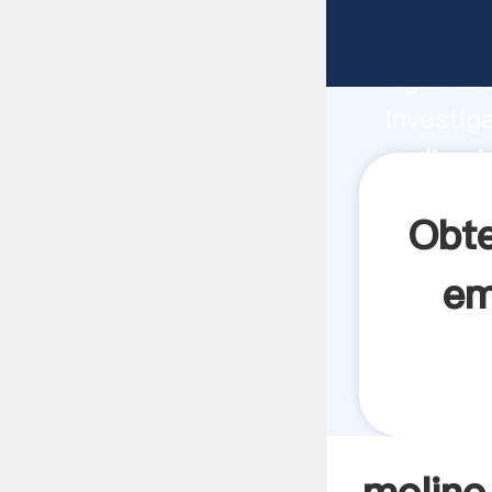
molino i
Agarrand
investig
molino 
crea el 
Obte
em