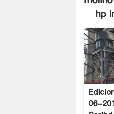
molino
hp I
Edicio
06-201