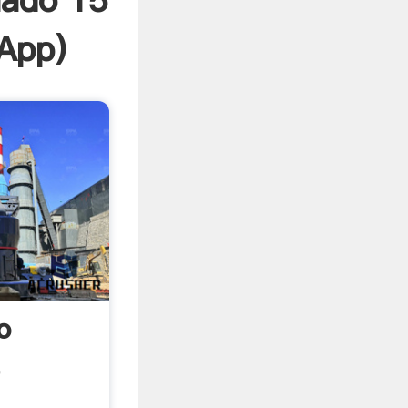
lado 15
App
)
o
e