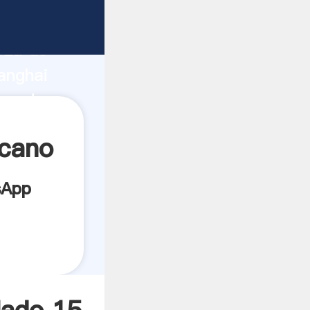
ricante
rza de
anghai
oveedor
es.
icano