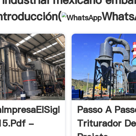
 industrial mexicano emba
ntroducción(
Whats
nImpresaElSiglo03-
Passo A Pass
5.pdf -
Triturador D