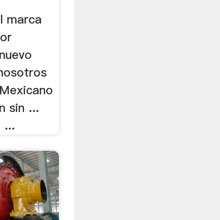
l marca
or
 nuevo
 nosotros
"Mexicano
 sin ...
...