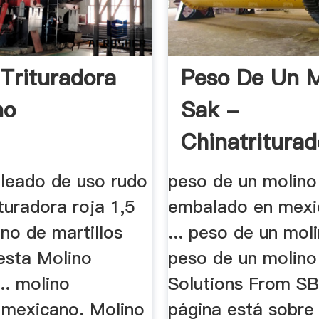
Trituradora
Peso De Un M
no
Sak -
Chinatriturad
bleado de uso rudo
peso de un molin
turadora roja 1,5
embalado en mexi
ino de martillos
... peso de un mol
esta Molino
peso de un molino
... molino
Solutions From S
mexicano. Molino
página está sobre