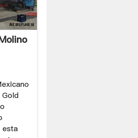
Molino
 Mexicano
 Gold
no
o
 esta