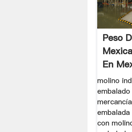
Peso D
Mexic
En Mex
molino ind
embalado 
mercancía
embalada 
con molin