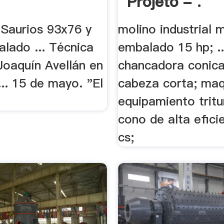
Projeto - .
 Saurios 93x76 y
molino industrial 
lado ... Técnica
embalado 15 hp; ..
 Joaquín Avellán en
chancadora conic
.. 15 de mayo. "El
cabeza corta; maq
equipamiento trit
cono de alta efici
cs;