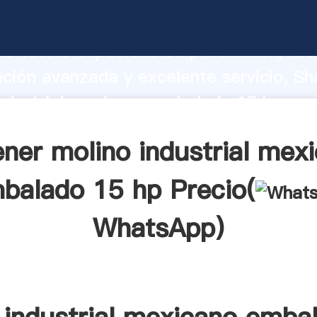
ndustrial mexicano embalado 15 hp fab
o fuerte capacidad de producción, fue
ación avanzada y excelente servicio, Sh
industrial mexicano embalado 15 hp pr
valor y aporta valores a todos los client
ner molino industrial mex
balado 15 hp Precio(
WhatsApp
)