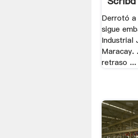
Scribd
Derrotó a
sigue emba
Industrial
Maracay. .
retraso ...