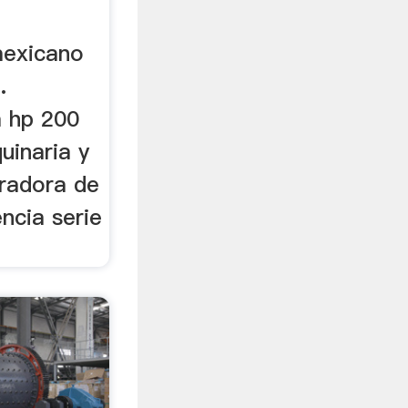
mexicano
.
a hp 200
uinaria y
uradora de
encia serie