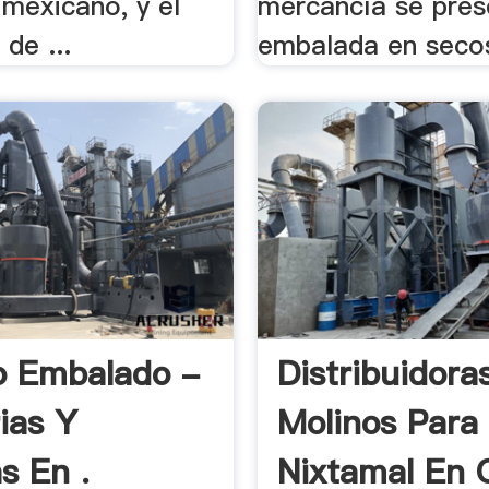
mexicano, y el
mercancía se pres
 de ...
embalada en secos
lo Embalado -
Distribuidora
rias Y
Molinos Para
s En .
Nixtamal En 