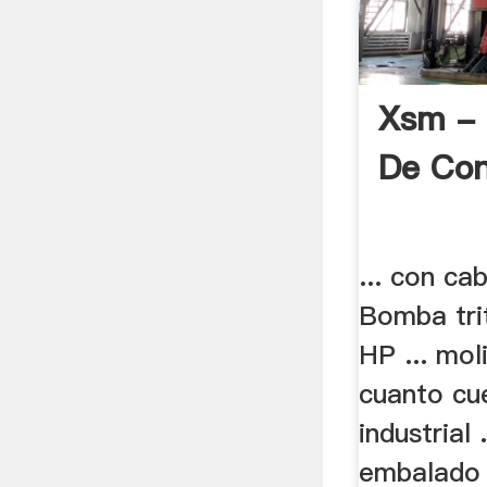
Xsm - 
De Co
... con ca
Bomba tri
HP ... mol
cuanto cu
industrial 
embalado 