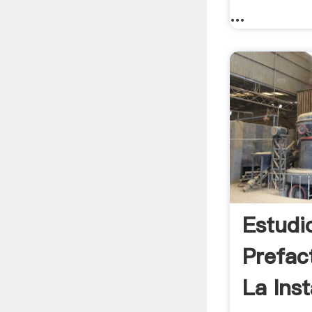
...
Estudi
Prefact
La Inst