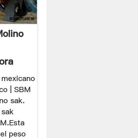
olino
ora
o mexicano
co | SBM
ino sak.
 sak
BM.Esta
 el peso