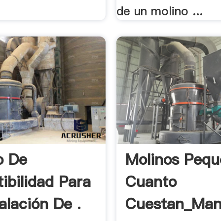
de un molino ...
o De
Molinos Pequ
ibilidad Para
Cuanto
alación De .
Cuestan_Man