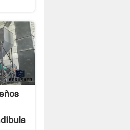
eños
dibula