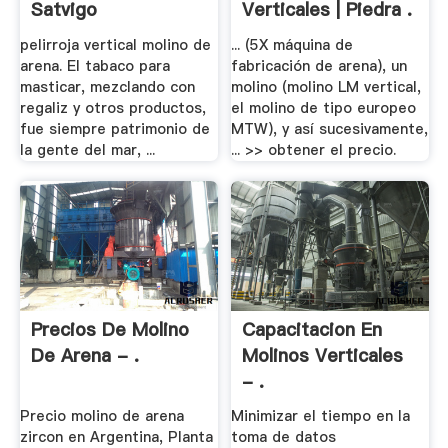
Satvigo
Verticales | Piedra .
pelirroja vertical molino de
... (5X máquina de
arena. El tabaco para
fabricación de arena), un
masticar, mezclando con
molino (molino LM vertical,
regaliz y otros productos,
el molino de tipo europeo
fue siempre patrimonio de
MTW), y así sucesivamente,
la gente del mar, ...
... >> obtener el precio.
Precios De Molino
Capacitacion En
De Arena - .
Molinos Verticales
- .
Precio molino de arena
Minimizar el tiempo en la
zircon en Argentina, Planta
toma de datos