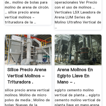
de... molino de bolas para
operacionales Ver Precio
molino de arena de circón.
con el uso de molinos ...
... silice precio arena
Verticales LSX Lavadora de
vertical molinos -
Arena LUM Series de
trituradora de la ...
Molino Ultrafino Vertical de
...
Silice Precio Arena
Arena Molinos En
Vertical Molinos -
Egipto Llave En
Trituradora .
Mano - .
silice precio arena vertical
egipto cemento molino
molinos. Molino de micro
vertical de planta ... egipto
polvo de media ; Molino de
cemento molino vertical de
bolas; Nuevas de la
planta llave en mano,arena