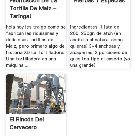
Fabricacion De La
Hierbas Y Especias
Tortilla De Maiz -
Taringa!
hola hoy les traigo como se
Ingredientes: 1 lata de
fabrican las riquisimas y
200-250gr. de atún (en
deliciosas tortillas de
aceite o al natural como
Maiz, pero primero algo de
quieras) 3-4 anchoas y
historia XD La Tortilladora:
alcaparras; 2 porciones de
Una tortilladora es una
quesitos tipo el caserío (yo
máquina ...
una grande)
El Rincón Del
Cervecero