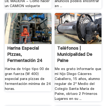
DE MADERA - Como hacer
anuncios podéis encontrar
un CAMION volquete
en ...
Harina Especial
Teléfonos |
Pizzas,
Municipalidad De
Fermentación 24
Paine
Horas - 1 .
Harina de trigo tipo 00 de
Me es grato informarle que
gran fuerza (W 400)
mi hijo Diego Cáceres
especial para pizzas de
Caballero, 15 años, alumno
fermentación mínima de 24
regular de 2º Medio del
horas.
Colegio Santa María de
Paine, obtuvo 2 Primeros
Lugares en su ...