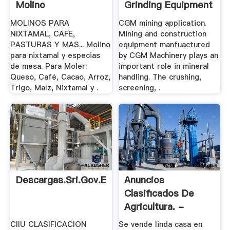
Molino
Grinding Equipment
.
MOLINOS PARA
CGM mining application.
NIXTAMAL, CAFE,
Mining and construction
PASTURAS Y MAS... Molino
equipment manfuactured
para nixtamal y especias
by CGM Machinery plays an
de mesa. Para Moler:
important role in mineral
Queso, Café, Cacao, Arroz,
handling. The crushing,
Trigo, Maíz, Nixtamal y .
screening, .
Descargas.sri.gov.ec
Anuncios
Clasificados De
Agricultura. -
Infoagro
CIIU CLASIFICACION
Se vende linda casa en