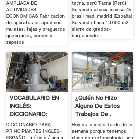
AMPLIADA DE
tacna, perú Tacna (Perú)
ACTIVIDADES
Se vende azucar icumsa 45
ECONOMICAS Fabricación
brasil mad, madrid (España)
de aparatos ortopédicos:
Se vende finca 10.000 m2
muletas, fajas y bragueros
sierra de gredos-
quirúrgicos, corsés y
burgohondo
zapatos .
VOCABULARIO EN
¿Quién No Hizo
INGLÉS:
Alguno De Estos
DICCIONARIO:
Trabajos De .
INGLÉS .
DICCIONARIO PARA
Hoy es la mejor tarde de la
PRINCIPIANTES INGLES-
semana porque tenemos
ESPAÑOL a / un a / una a
clase de pretecnología, una