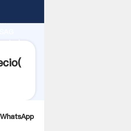
ón
 SAG
s a todos
ecio(