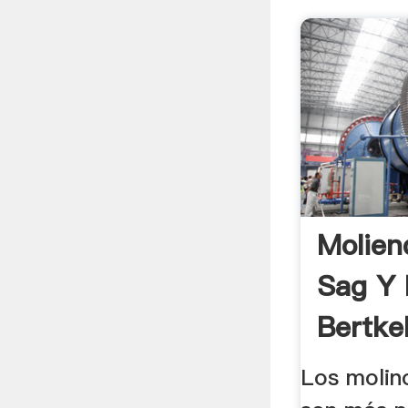
Molien
Sag Y 
Bertkel
Los molin