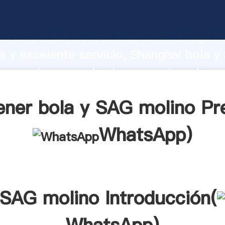
AG molino fabricante Agarrando fuerte
d de producción, fuerza de investigaci
 y excelente servicio, Shanghai bola y
roveedor crea el valor y aporta valore
tes.
ner bola y SAG molino Pr
WhatsApp
)
 SAG molino Introducción(