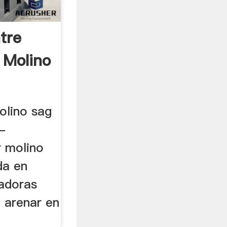
tre
 Molino
olino sag
-
r molino
da en
cadoras
 arenar en