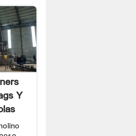
ners
ags Y
olas
molino