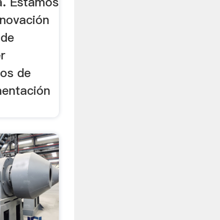
a. Estamos
nnovación
 de
r
nos de
mentación