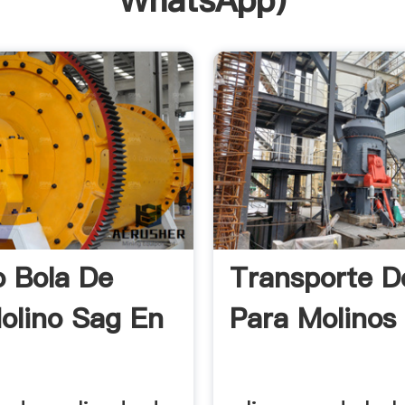
WhatsApp
)
o Bola De
Transporte D
olino Sag En
Para Molinos 