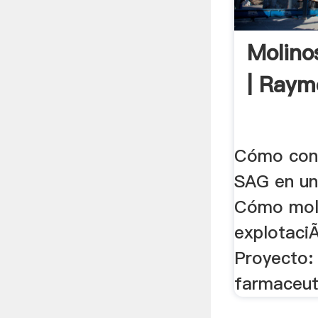
Molino
| Raym
Cómo conv
SAG en un
Cómo mole
explotaciÃ
Proyecto:
farmaceuti