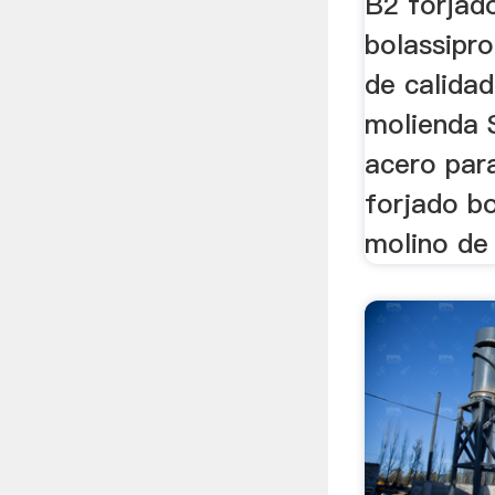
B2 forjad
bolassipr
de calida
molienda 
acero par
forjado b
molino de 