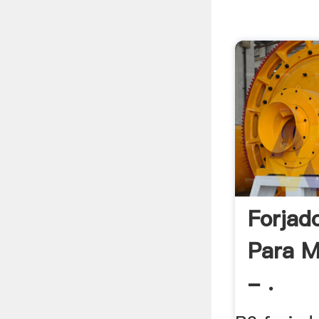
Forjad
Para M
- .