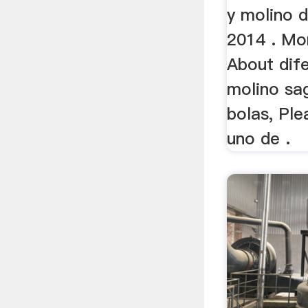
y molino d
2014 . Mo
About dife
molino sa
bolas, Ple
uno de .