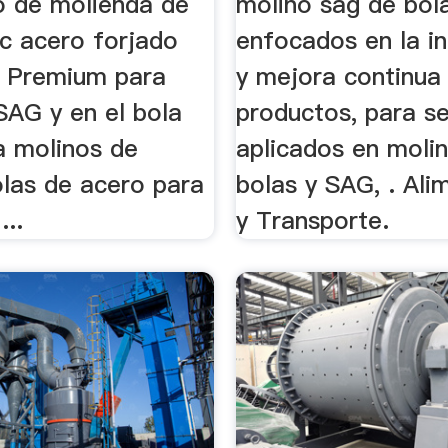
o de molienda de
molino sag de bol
oc acero forjado
enfocados en la i
d Premium para
y mejora continua
SAG y en el bola
productos, para se
a molinos de
aplicados en moli
olas de acero para
bolas y SAG, . Ali
...
y Transporte.