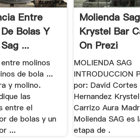
ncia Entre
Molienda Sag
 De Bolas Y
Krystel Bar C
Sag ...
On Prezi
 entre molinos
MOLIENDA SAG
nos de bola ...
INTRODUCCION P
a y molino.
por: David Cortes
ndique las
Hernandez Krystel
s entre el
Carrizo Aura Madri
or de bolas y un
Molienda SAG es l
r ...
etapa de .