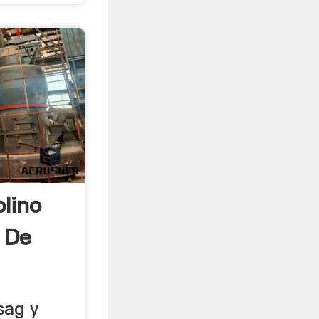
lino
 De
sag y