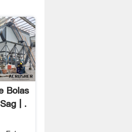
e Bolas
Sag | .