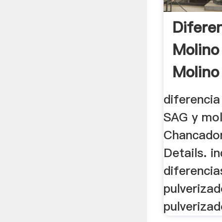
Difere
Molino
Molino 
diferencia
SAG y moli
Chancador
Details. i
diferencia
pulverizad
pulverizado