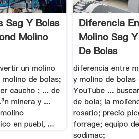
s Sag Y Bolas
Diferencia En
ond Molino
Molino Sag Y
De Bolas
ertir un molino
diferencia entre m
 molino de bolas;
y molino de bolas 
r caucho ; ... de
YouTube ... busca
³n minera y ...
de bola; la molien
 molino
rosario; precio pi
co en puebl, ...
forrage; equipo de
sodimac;