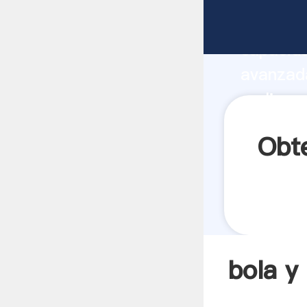
bola y S
capacida
avanzada
molino p
los clien
Obte
bola y