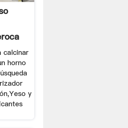
so
eroca
a calcinar
un horno
 Búsqueda
erizador
bón,Yeso y
icantes