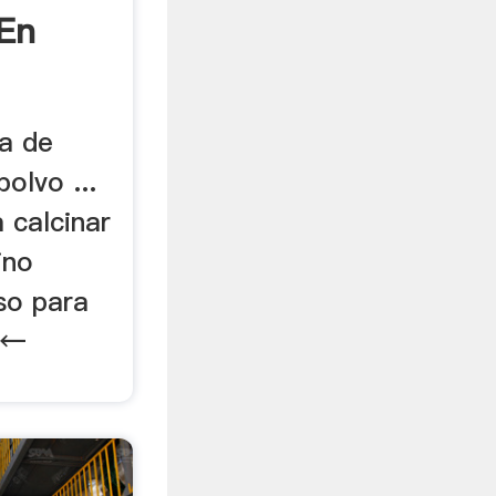
 En
a de
olvo ...
a calcinar
ino
so para
 ←