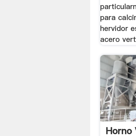
particula
para calci
hervidor e
acero vert
Horno 