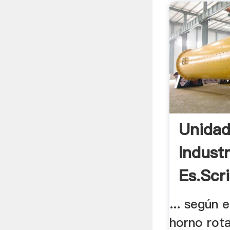
Unidad
Indust
Es.scr
... según e
horno rota