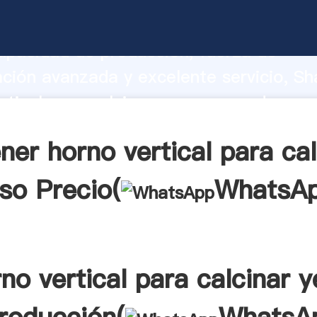
rtical para calcinar yeso fabricante Ag
apacidad de producción, fuerza de
ación avanzada y excelente servicio, Sh
rtical para calcinar yeso proveedor cre
aporta valores a todos los clientes.
ner horno vertical para cal
so Precio(
WhatsA
no vertical para calcinar 