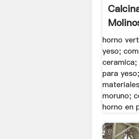
Calcin
Molino
horno vert
yeso; com
ceramica; 
para yeso;
materiale
moruno; c
horno en p