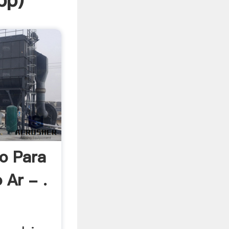
pp
)
o Para
 Ar - .