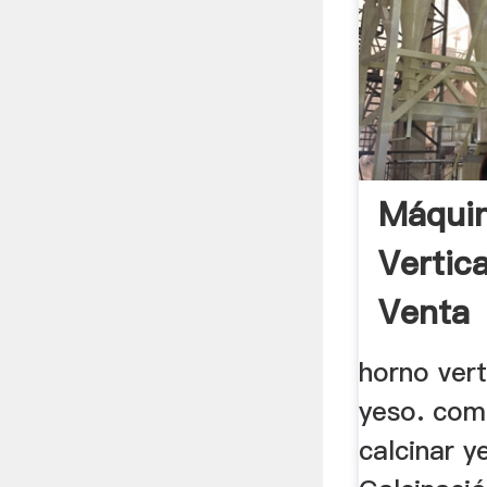
Máqui
Vertic
Venta
horno vert
yeso. com
calcinar y