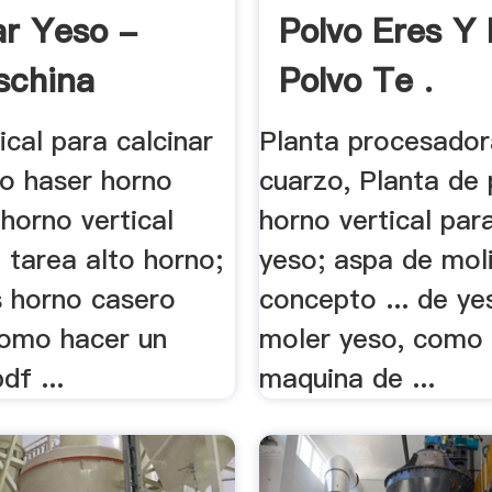
ar Yeso -
Polvo Eres Y
schina
Polvo Te .
ical para calcinar
Planta procesador
o haser horno
cuarzo, Planta de p
horno vertical
horno vertical par
 tarea alto horno;
yeso; aspa de mol
s horno casero
concepto ... de ye
omo hacer un
moler yeso, como
df ...
maquina de ...