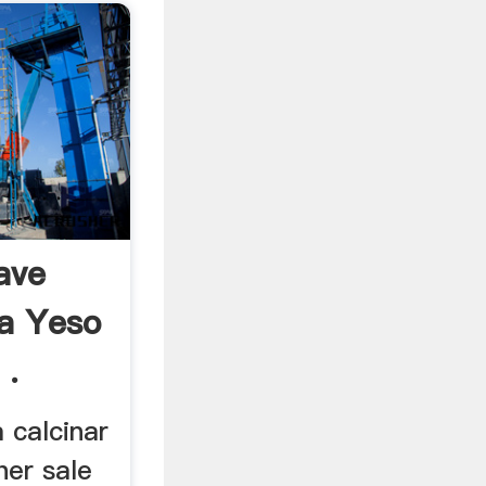
ave
ra Yeso
 .
a calcinar
her sale