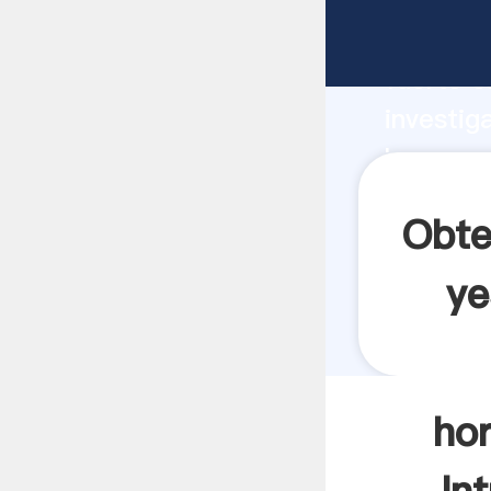
horno ve
fuerte c
investig
horno ve
valor y 
Obte
ye
hor