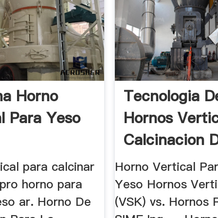
na Horno
Tecnologia D
al Para Yeso
Hornos Vertic
Calcinacion 
Coque
ical para calcinar
Horno Vertical Par
pro horno para
Yeso Hornos Verti
eso ar. Horno De
(VSK) vs. Hornos 