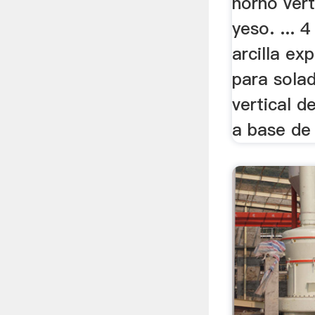
horno vert
yeso. ... 
arcilla ex
para sola
vertical d
a base de 