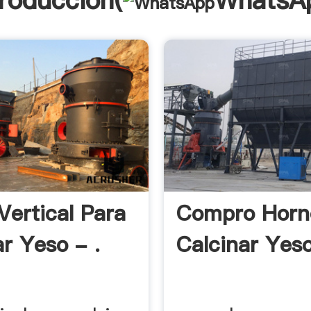
troducción(
WhatsA
Vertical Para
Compro Horn
ar Yeso - .
Calcinar Yeso