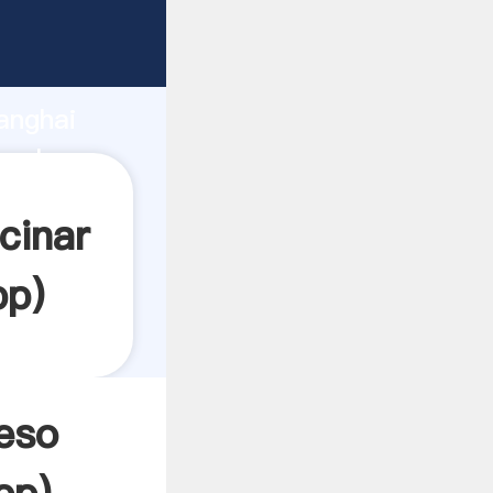
arrando
anghai
a el
cinar
pp
)
yeso