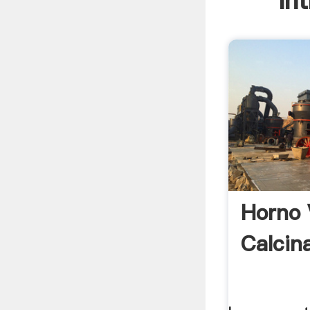
In
Horno 
Calcin