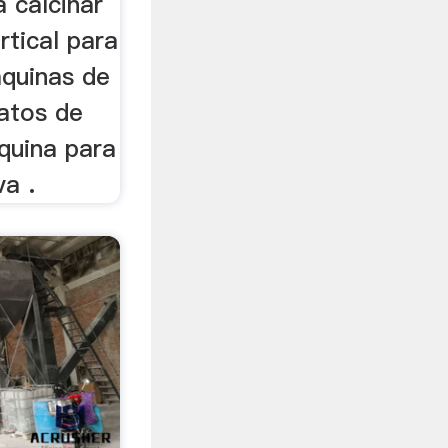
 calcinar
rtical para
aquinas de
atos de
uina para
va .