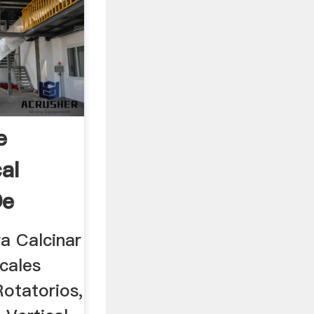
e
al
De
a Calcinar
cales
Rotatorios,