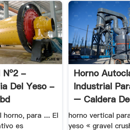
 Nº2 -
Horno Autocl
ria Del Yeso -
Industrial Pa
ibd
– Caldera De
l horno, para ... El
horno vertical par
tivo es
yeso « gravel crus