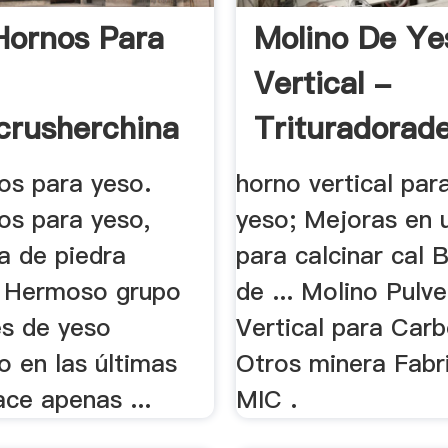
Hornos Para
Molino De Ye
Vertical -
crusherchina
Trituradorad
os para yeso.
horno vertical par
os para yeso,
yeso; Mejoras en 
a de piedra
para calcinar cal
 Hermoso grupo
de ... Molino Pulv
es de yeso
Vertical para Car
o en las últimas
Otros minera Fabr
ce apenas ...
MIC .