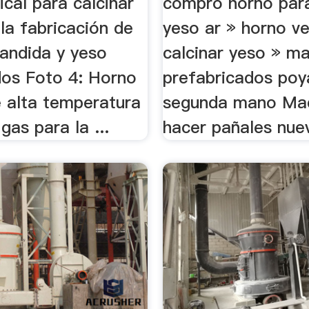
ical para calcinar
compro horno para
4 la fabricación de
yeso ar » horno ve
pandida y yeso
calcinar yeso » m
dos Foto 4: Horno
prefabricados poy
e alta temperatura
segunda mano Maq
gas para la ...
hacer pañales nue