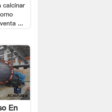
a calcinar
Horno
venta ...
so En