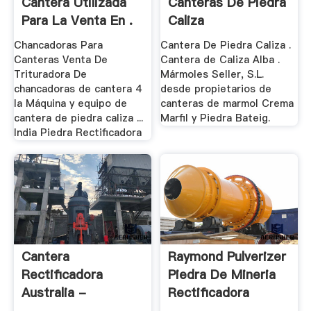
Cantera Utilizada
Canteras De Piedra
Para La Venta En .
Caliza
Chancadoras Para
Cantera De Piedra Caliza .
Canteras Venta De
Cantera de Caliza Alba .
Trituradora De
Mármoles Seller, S.L.
chancadoras de cantera 4
desde propietarios de
la Máquina y equipo de
canteras de marmol Crema
cantera de piedra caliza ...
Marfil y Piedra Bateig.
India Piedra Rectificadora
Cantera
Raymond Pulverizer
Rectificadora
Piedra De Mineria
Australia -
Rectificadora
Yep4160