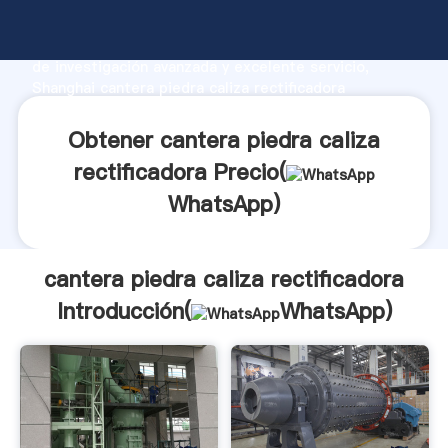
cantera piedra caliza rectificadora fabricante
Agarrando fuerte capacidad de producción, fuerza
de investigación avanzada y excelente servicio,
Shanghai cantera piedra caliza rectificadora
proveedor crea el valor y aporta valores a todos los
clientes.
Obtener cantera piedra caliza
rectificadora Precio(
WhatsApp
)
cantera piedra caliza rectificadora
Introducción(
WhatsApp
)